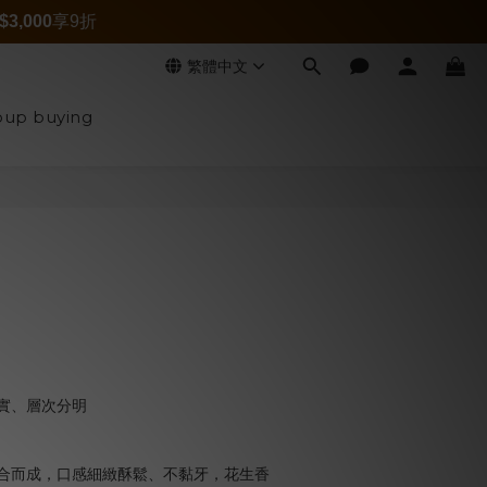
$3,000
享9折
繁體中文
up buying
立即購買
實、層次分明
合而成，口感細緻酥鬆、不黏牙，花生香