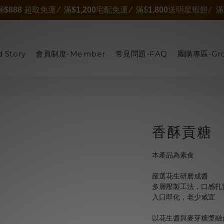
滿
$888
超取免運
∕
滿
$1,200
宅配免運
∕
滿$
1,800
送明星蝦餅 ∕ 滿
 Story
會員制度-Member
常見問題-FAQ
團購專區-Gro
香酥貢糖
本產品為素食
嚴選花生研磨成醬
多層壓製工法，口感扎
入口即化，老少咸宜
以花生醬與麥芽糖漿融