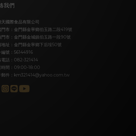
絡我們
翻天國際食品有限公司
艦門市：金門縣金寧鄉伯玉路二段419號
廠門市：金門縣金城鎮伯玉路一段90號
籍地址：金門縣金寧鄉下后垵50號
編號：56144916
電話：082-321414
時間：09:00-18:00
郵件：km321414@yahoo.com.tw