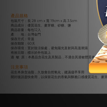
產品規格
包裝尺寸：長 28 cm x 寬 19cm x 高 3.5cm
商品成分：優質花生、麥芽糖、砂糖、鹽
商品容量：每包12入
產 地：台灣金門
保存方式：常溫
保存期限：60天
保存環境：置於陰涼燥處，避免陽光直射與高溫潮濕
有效日期：標示於外包裝上
過 敏 原：本產品含花生及其製品，不適合其過敏體質者食用
注意事項
花生本身含油脂，久放會自然氧化，建議儘早享用
開封後請盡快食用，以保留花生的香氣與酥脆口感優質花生、麥