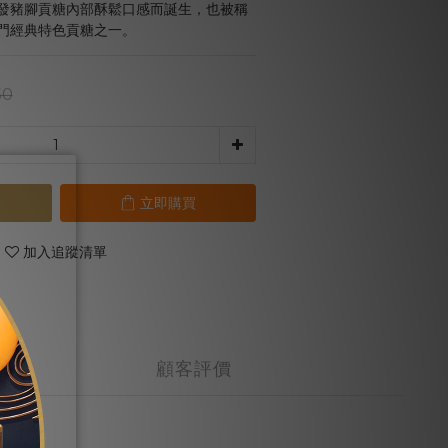
發豬腳貢糖內部酥鬆口感而誕生，也被稱
門經典特色貢糖之一。
50
立即購買
加入追蹤清單
顧客評價