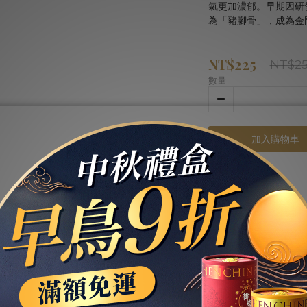
氣更加濃郁。早期因研
為「豬腳骨」，成為金
NT$225
NT$2
數量
加入購物車
送貨及付款方式
商品描述