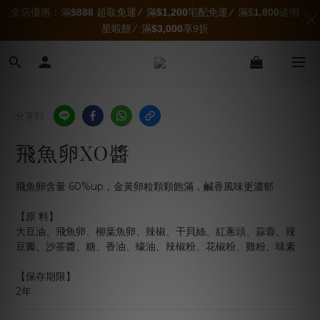
全店優惠：滿
$888
超取免運
∕
滿
$1,200
宅配免運
∕
滿$
1,800
送明
星蝦餅 ∕ 滿
$3,000
享9折
分享到
飛魚卵XO醬
飛魚卵含量 60%up，金黃卵粒顆顆飽滿，鹹香風味更濃郁
【原 料】
大豆油、飛魚卵、柳葉魚卵、辣椒、干貝絲、紅蔥頭、蒜蓉、辣
豆瓣、沙茶醬、糖、香油、蠔油、辣椒粉、花椒粉、雞粉、味素
【保存期限】
2年