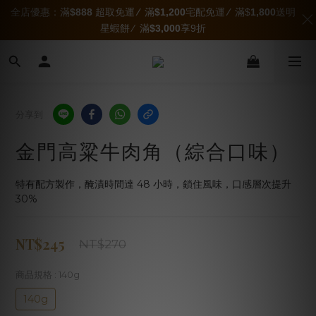
全店優惠：滿
$888
超取免運
∕
滿
$1,200
宅配免運
∕
滿$
1,800
送明
星蝦餅 ∕ 滿
$3,000
享9折
分享到
金門高粱牛肉角（綜合口味）
特有配方製作，醃漬時間達 48 小時，鎖住風味，口感層次提升 
30%
NT$245
NT$270
商品規格
: 140g
140g