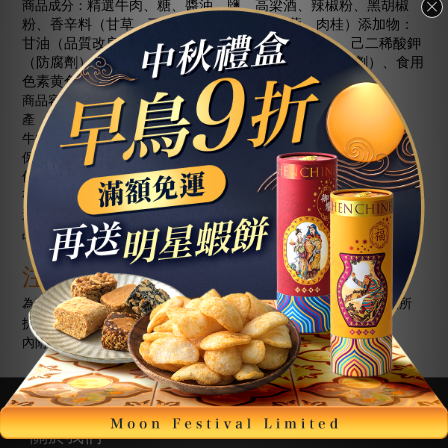
商品成分：
精選牛肉、糖、醬油、鹽、高梁酒、辣椒粉、黑胡椒
粉、香辛料（甘草、丁香、大茴、小茴、荳蔻、肉桂）添加物：
D-
70%
甘油（品質改良劑）、
山梨醇液
（甜味劑）、己二稀酸鉀
L-
E
（防腐劑）、
麩酸鈉（調味劑）、維他命
（抗氧化劑）、食用
5
色素黄色
號（著色劑）
140
商品容量：每包
公克
±
3%
產
地：台灣金門
牛肉來源：澳洲、紐西蘭、巴拉圭
保存方式：常溫
6
保存期限：
個月
（未開封）
有效日期：標示於外包裝上
過
敏
原：本產品含大豆製品、含麩質之穀物製品、蛋製品、及魚類製
品，不適合其過敏體質者食用
注意事項
為確保產品新鮮原味，請避免將本產品置於潮濕、高溫或曝曬等場所
拆封後請封口冷藏並盡快食用完畢
內附小包脫氧劑，請勿食用
關於我們