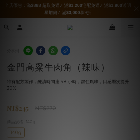
全店優惠：滿
$888
超取免運
∕
滿
$1,200
宅配免運
∕
滿$
1,800
送明
星蝦餅 ∕ 滿
$3,000
享9折
分享到
金門高粱牛肉角（辣味）
特有配方製作，醃漬時間達 48 小時，鎖住風味，口感層次提升 
30%
NT$245
NT$270
商品規格
: 140g
140g