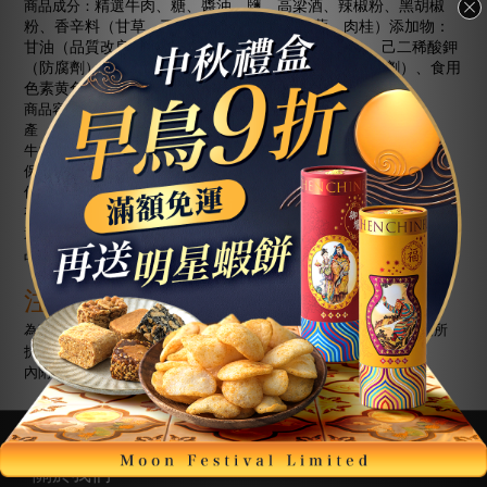
商品成分：
精選牛肉、糖、醬油、鹽、高梁酒、辣椒粉、黑胡椒
粉、香辛料（甘草、丁香、大茴、小茴、荳蔻、肉桂）添加物：
D-
70%
甘油（品質改良劑）、
山梨醇液
（甜味劑）、己二稀酸鉀
L-
E
（防腐劑）、
麩酸鈉（調味劑）、維他命
（抗氧化劑）、食用
5
色素黄色
號（著色劑）
140
商品容量：每包
公克
±
3%
產
地：台灣金門
牛肉來源：澳洲、紐西蘭、巴拉圭
保存方式：常溫
6
保存期限：
個月
（未開封）
有效日期：標示於外包裝上
過
敏
原：本產品含大豆製品、含麩質之穀物製品、蛋製品、及魚類製
品，不適合其過敏體質者食用
注意事項
為確保產品新鮮原味，請避免將本產品置於潮濕、高溫或曝曬等場所
拆封後請封口冷藏並盡快食用完畢
內附小包脫氧劑，請勿食用
關於我們