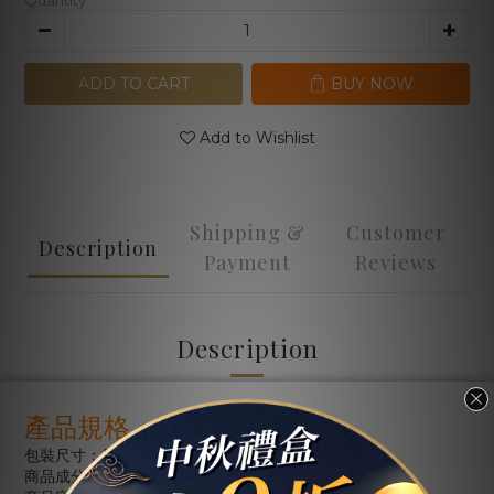
Quantity
ADD TO CART
BUY NOW
Add to Wishlist
Shipping &
Customer
Description
Payment
Reviews
Description
產品規格
包裝尺寸：長
31 cm x
寬
21cm
商品成分：蝦片、棕櫚油、海苔調味料。