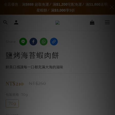
全店優惠：滿
$888
超取免運
∕
滿
$1,200
宅配免運
∕
滿$
1,800
送明
星蝦餅 ∕ 滿
$3,000
享9折
Share
鹽烤海苔蝦肉餅
鮮美口感讓每一口都充滿大海的滋味
NT$210
NT$250
包裝規格
: 70g
70g