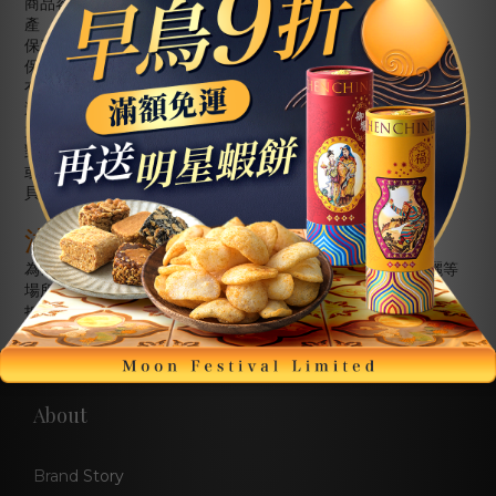
商品容量：
70
公克
產
地：台灣
保存方式：常溫
保存期限：
1
年（未開封）
有效日期：標示於外包裝上
過
敏
原：本產品內含甲殼類海鮮（蝦）、雞蛋、牛奶製品、麩
質、小麥、大豆及其製品，
對此食物過敏者請避免食用。本產品原料生產製程廠房，其設備
或生產管線有處理魚類，
貝類、花生、堅果及其製品，對此過敏者請避免食用
注意事項
為確保產品新鮮原味，請避免將本產品置於潮濕、高溫或曝曬等
場所
拆封後請封口冷藏並盡快食用完畢
About
Brand Story