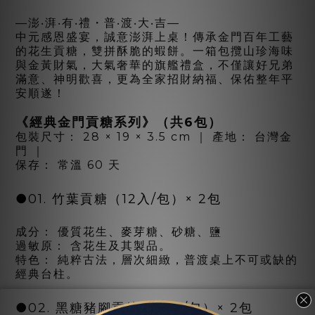
—澎‧湃‧有‧禮・普‧渡‧大‧吉—
中元感恩盛宴，誠意澎湃上桌！傳承金門百年工藝
的花生貢糖，雙拼酥脆的蝦餅。一箱包攬山珍海味
與金黃財氣，大氣奢華的旗艦禮盒，不僅讓好兄弟
滿意、神明歡喜，更為全家招財納福、保佑整年平
安順遂！
《經典金門貢糖系列》（共6包）
包裝尺寸： 28 × 19 × 3.5 cm ｜ 產地： 台灣金
門 ｜
保存： 常溫 60 天
●01. 竹葉貢糖（12入/包）× 2包
成分： 優質花生、麥芽糖、砂糖、鹽
過敏原： 含花生及其製品。
特色： 純粹古法，層次細緻，普渡桌上不可或缺的
經典台柱。
●02. 黑糖豬腳貢糖（12入/包）× 2包