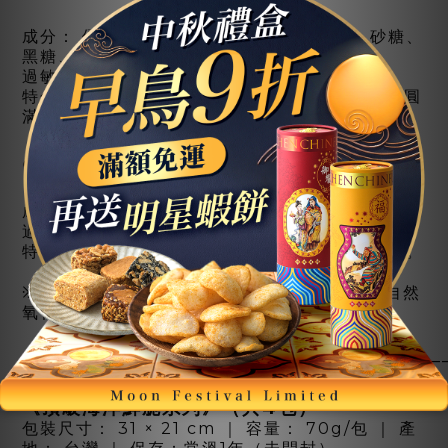
成分： 優質花生、麥芽糖、麵粉、白芝麻、砂糖、
黑糖、鹽
過敏原： 含花生、芝麻、麩質穀物及其製品。
特色： 外Q彈、內酥口，黑糖與芝麻交織出福氣圓
滿的滋味。
●03. 香酥貢糖（12入/包）× 2包
成分： 優質花生、麥芽糖、砂糖、鹽
過敏原： 含花生及其製品。
特色： 花生香濃、入口即化，傳統美味最顯誠意。
※貢糖注意事項： 花生富含天然油脂，久放易自然
氧化，開封後請儘早享用以保留香氣與酥脆。
—
—
—
—
—
—
—
—
—
—
—
—
—
—
—
—
—
—
—
—
—
《頂級海洋鮮脆系列》（共4包）
包裝尺寸： 31 × 21 cm ｜ 容量： 70g/包 ｜ 產