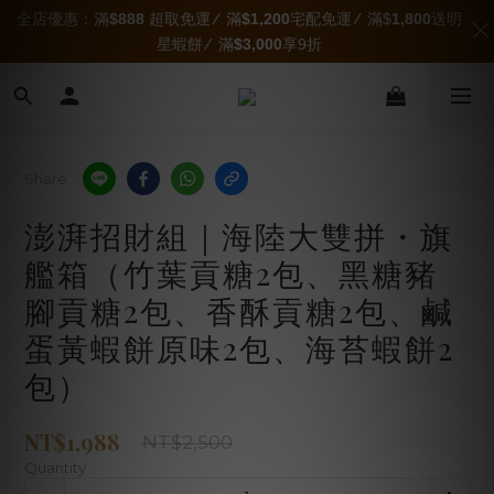
全店優惠：滿
$888
超取免運
∕
滿
$1,200
宅配免運
∕
滿$
1,800
送明
星蝦餅 ∕ 滿
$3,000
享9折
Share
澎湃招財組｜海陸大雙拼・旗
艦箱（竹葉貢糖2包、黑糖豬
腳貢糖2包、香酥貢糖2包、鹹
蛋黃蝦餅原味2包、海苔蝦餅2
包）
NT$1,988
NT$2,500
Quantity