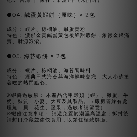
地： 台灣 ｜ 保存：常溫1年（未開封）
●04. 鹹蛋黃蝦餅（原味）× 2包
成分： 蝦片、棕櫚油、鹹蛋黃粉
特色： 濃郁金黃鹹蛋黃包覆鮮甜蝦餅，象徵金銀滿
寶、財源滾滾。
●05. 海苔蝦餅 ×
2包
成分： 蝦片、棕櫚油、海苔調味料
特色： 經典日式海苔與海洋鮮味交織，大人小孩搶
著吃的熱門點心。
※蝦餅過敏原： 本產品含甲殼類（蝦）、雞蛋、牛
奶、麩質、小麥、大豆及其製品。（廠房管線有處
理魚、貝、花生、堅果，過敏者請留意）
※蝦餅注意事項： 請避免置於潮濕高溫處；拆封後
請封口冷藏並儘快食用，以鎖住極致鮮脆。