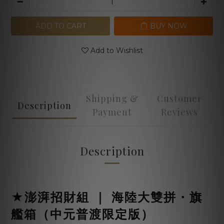
ADD TO CART
BUY NOW
Add to Wishlist
Shipping &
Customer
Description
Payment
Reviews
Description
★澎湃招財組 ｜ 海陸大雙拼・旗
艦箱（中元普渡限定版）