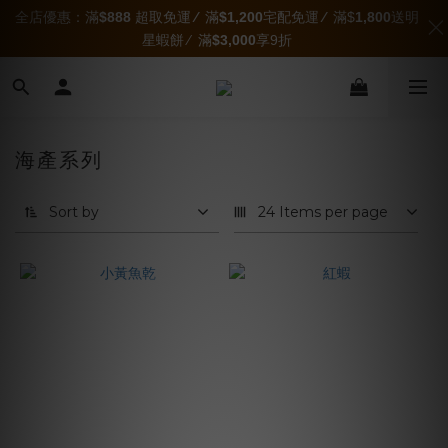
全店優惠：滿
$888
超取免運
∕
滿
$1,200
宅配免運
∕
滿$
1,800
送明
星蝦餅 ∕ 滿
$3,000
享9折
海產系列
Sort by
24 Items per page