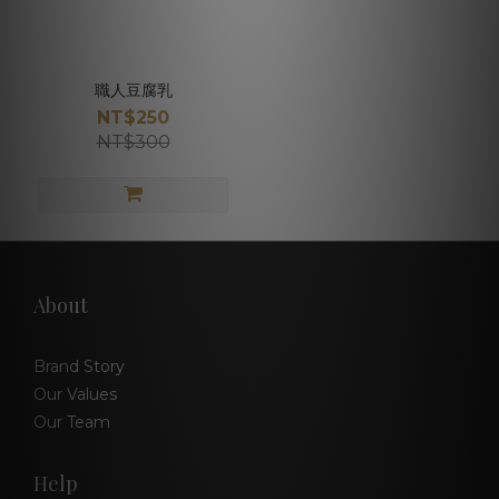
職人豆腐乳
NT$250
NT$300
About
Brand Story
Our Values
Our Team
Help